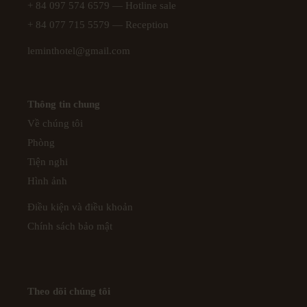
+ 84 097 574 6579
— Hotline sale
+ 84 077 715 5579
— Reception
leminthotel@gmail.com
Thông tin chung
Về chúng tôi
Phòng
Tiện nghi
Hình ảnh
Điều kiện và điều khoản
Chính sách bảo mật
Theo dõi chúng tôi