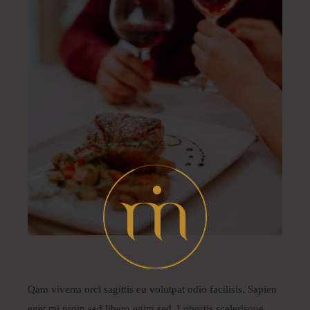
Qam viverra orci sagittis eu volutpat odio facilisis. Sapien
eget mi proin sed libero enim sed. Lobortis scelerisque