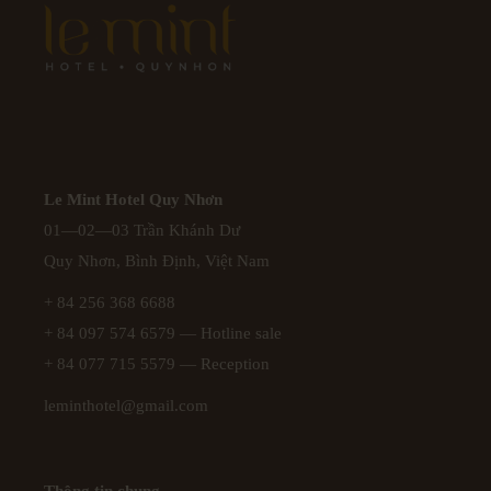
Le Mint Hotel Quy Nhơn
01—02—03 Trần Khánh Dư
Quy Nhơn, Bình Định, Việt Nam
+ 84 256 368 6688
+ 84 097 574 6579
— Hotline sale
+ 84 077 715 5579
— Reception
leminthotel@gmail.com
Thông tin chung