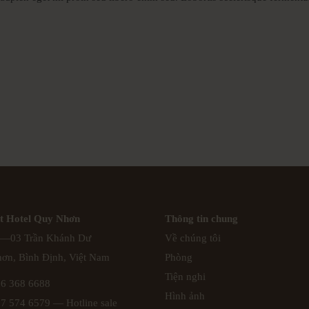
t Hotel Quy Nhơn
Thông tin chung
—03 Trần Khánh Dư
Về chúng tôi
ơn, Bình Định, Việt Nam
Phòng
Tiện nghi
56 368 6688
Hình ảnh
97 574 6579
— Hotline sale