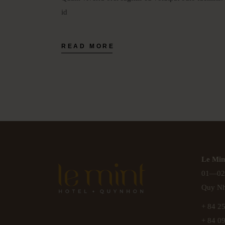
id
READ MORE
Le Min
01—02
Quy Nh
+ 84 2
+ 84 0