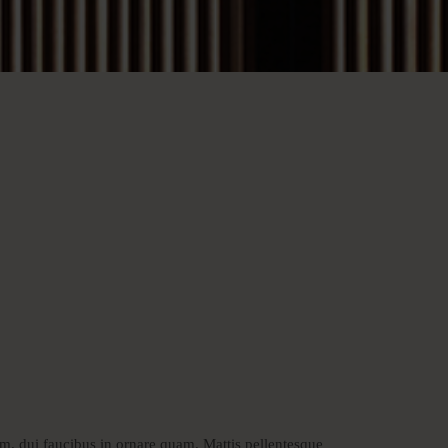
Instagram
Facebook
tum. dui faucibus in ornare quam. Mattis pellentesque