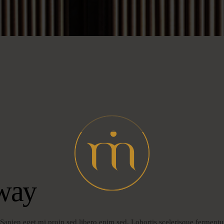
way
s. Sapien eget mi proin sed libero enim sed. Lobortis scelerisque fermen