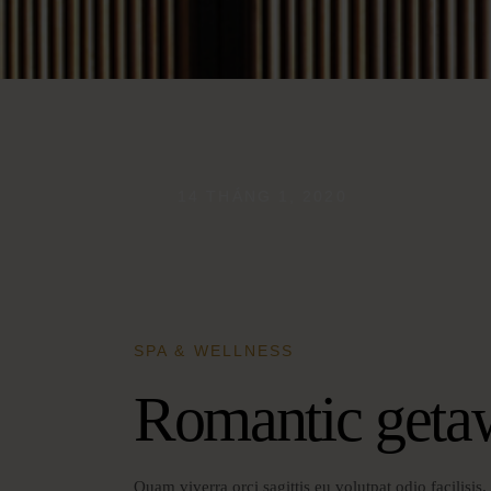
14 THÁNG 1, 2020
SPA & WELLNESS
Romantic geta
Quam viverra orci sagittis eu volutpat odio facilisi