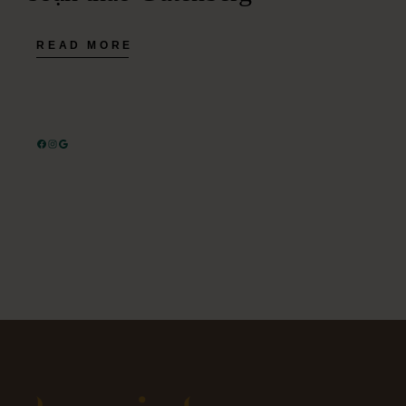
READ MORE
FACEBOOK
INSTAGRAM
GOOGLE