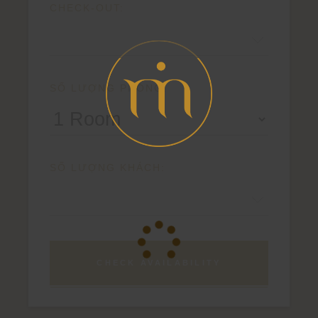
CHECK-OUT:
SỐ LƯỢNG PHÒNG:
SỐ LƯỢNG KHÁCH:
CHECK AVAILABILITY