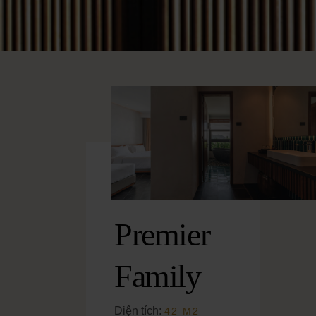
Premier
Family
Diện tích:
42 M2