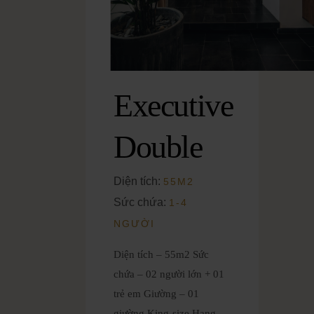
Executive
Double
Diện tích:
55M2
Sức chứa:
1-4
NGƯỜI
Diện tích – 55m2 Sức
chứa – 02 người lớn + 01
trẻ em Giường – 01
giường King-size Hạng