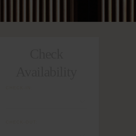
Check
Availability
CHECK-IN:
CHECK-OUT: