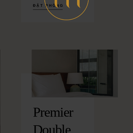
ĐẶT PHÒNG
Premier
Double